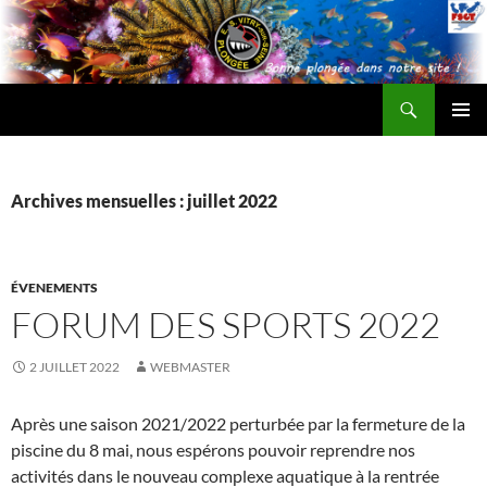
Recherche
ESV Plongée
ALLER
MENU
AU
PRINCI
CONTENU
Archives mensuelles : juillet 2022
ÉVENEMENTS
FORUM DES SPORTS 2022
2 JUILLET 2022
WEBMASTER
Après une saison 2021/2022 perturbée par la fermeture de la
piscine du 8 mai, nous espérons pouvoir reprendre nos
activités dans le nouveau complexe aquatique à la rentrée