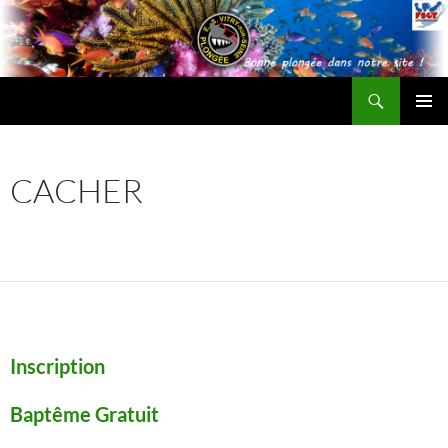
Recherche
ESV Plongée
ALLER
MENU
AU
PRINCI
CONTENU
CACHER
Inscription
Baptême Gratuit