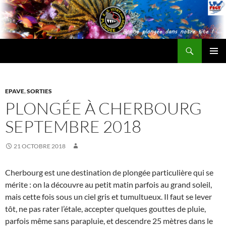
Recherche
ESV Plongée
ALLER
MENU
AU
PRINCI
CONTENU
EPAVE
,
SORTIES
PLONGÉE À CHERBOURG
SEPTEMBRE 2018
21 OCTOBRE 2018
Cherbourg est une destination de plongée particulière qui se
mérite : on la découvre au petit matin parfois au grand soleil,
mais cette fois sous un ciel gris et tumultueux. Il faut se lever
tôt, ne pas rater l’étale, accepter quelques gouttes de pluie,
parfois même sans parapluie, et descendre 25 mètres dans le