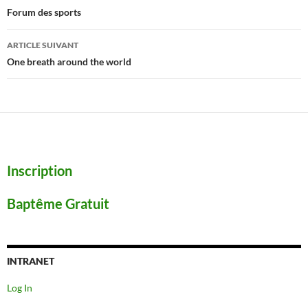
des
Forum des sports
articles
ARTICLE SUIVANT
One breath around the world
Inscription
Baptême Gratuit
INTRANET
Log In