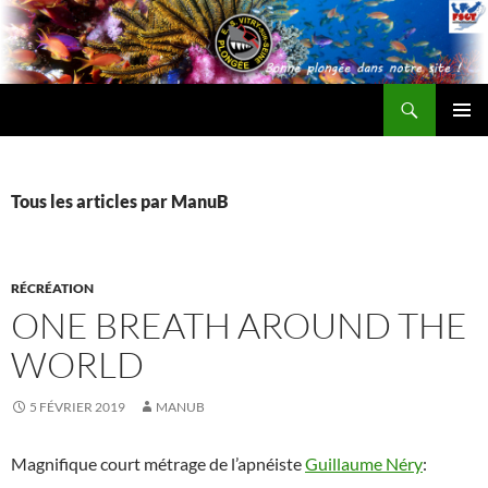
Recherche
ESV Plongée
ALLER
MENU
AU
PRINCI
CONTENU
Tous les articles par ManuB
RÉCRÉATION
ONE BREATH AROUND THE
WORLD
5 FÉVRIER 2019
MANUB
Magnifique court métrage de l’apnéiste
Guillaume Néry
: